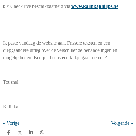
👉 Check live beschikbaarheid via
www.kalinkaphilips.be
Ik paste vandaag de website aan. Frissere teksten en een
diepgaandere uitleg over de verschillende behandelingen en
mogelijkheden. Ben jij al eens een kijkje gaan nemen?
Tot snel!
Kalinka
«
Vorige
Volgende
»
D
D
S
D