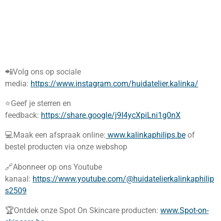
📲Volg ons op sociale
media:
https://www.instagram.com/huidatelier.kalinka/
⭐️Geef je sterren en
feedback:
https://share.google/j9I4ycXpiLni1g0nX
💻Maak een afspraak online:
www.kalinkaphilips.be
of
bestel producten via onze webshop
🔗Abonneer op ons Youtube
kanaal:
https://www.youtube.com/@huidatelierkalinkaphilip
s2509
🏆Ontdek onze Spot On Skincare producten:
www.Spot-on-