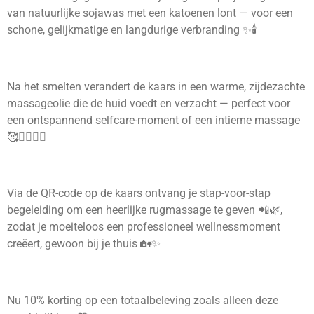
van natuurlijke sojawas met een katoenen lont — voor een
schone, gelijkmatige en langdurige verbranding ✨🕯️
Na het smelten verandert de kaars in een warme, zijdezachte
massageolie die de huid voedt en verzacht — perfect voor
een ontspannend selfcare-moment of een intieme massage
🥰💆‍♂️💆‍♀️
Via de QR-code op de kaars ontvang je stap-voor-stap
begeleiding om een heerlijke rugmassage te geven 📲🌿,
zodat je moeiteloos een professioneel wellnessmoment
creëert, gewoon bij je thuis 🏡✨
Nu 10% korting op een totaalbeleving zoals alleen deze