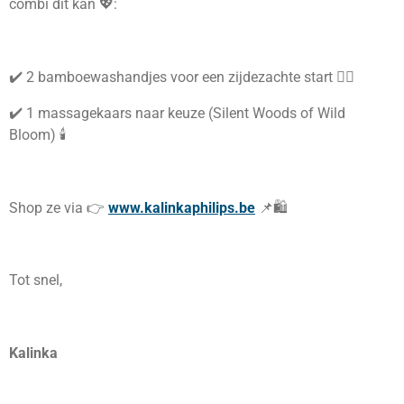
combi dit kan 💖:
✔️ 2 bamboewashandjes voor een zijdezachte start 🧖‍♀️
✔️ 1 massagekaars naar keuze (Silent Woods of Wild
Bloom) 🕯️
Shop ze via 👉
www.kalinkaphilips.be
📌🛍️
Tot snel,
Kalinka