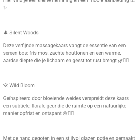
Hier vind je een kleine herhaling én een mooie aanbieding 🎁
✨
🌲 Silent Woods
Deze verfijnde massagekaars vangt de essentie van een
sereen bos: fris mos, zachte houttonen en een warme,
aardse diepte die je lichaam en geest tot rust brengt 🌿🧘‍♀️
🌸 Wild Bloom
Geïnspireerd door bloeiende weides verspreidt deze kaars
een subtiele, florale geur die de ruimte op een natuurlijke
manier opfrist en ontspant 🌼💆‍♀️
Met de hand gegoten in een stijlvol glazen potje en gemaakt