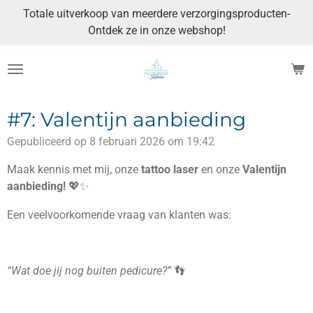
Totale uitverkoop van meerdere verzorgingsproducten-
Ga
Ontdek ze in onze webshop!
direct
naar
de
hoofdinhoud
#7: Valentijn aanbieding
Gepubliceerd op 8 februari 2026 om 19:42
Maak kennis met mij, onze
tattoo laser
en onze
Valentijn
aanbieding!
💖✨
Een veelvoorkomende vraag van klanten was:
“Wat doe jij nog buiten pedicure?”
👣