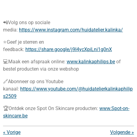
📲Volg ons op sociale
media:
https://www.instagram.com/huidatelier.kalinka/
⭐️Geef je sterren en
feedback:
https://share.google/j9I4ycXpiLni1g0nX
💻Maak een afspraak online:
www.kalinkaphilips.be
of
bestel producten via onze webshop
🔗Abonneer op ons Youtube
kanaal:
https://www.youtube.com/@huidatelierkalinkaphilip
s2509
🏆Ontdek onze Spot On Skincare producten:
www.Spot-on-
skincare.be
«
Vorige
Volgende
»