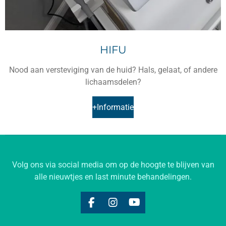
HIFU
Nood aan versteviging van de huid? Hals, gelaat, of andere
lichaamsdelen?
+Informatie
Volg ons via social media om op de hoogte te blijven van
alle nieuwtjes en last minute behandelingen.
F
I
Y
a
n
o
c
s
u