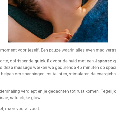
n
moment
voor
jezelf.
Een
pauze
waarin
alles
even
mag
vertr
orte,
opfrissende
quick
fix
voor
de
huid
met
een
Japanse
g
ns
deze
massage
werken
we
gedurende 45
minuten
op
spec
n
helpen
om
spanningen
los
te
laten,
stimuleren
de
energieb
demhaling
verdiept
en
je
gedachten
tot
rust
komen.
Tegelij
risse,
natuurlijke
glow.
et,
maar
vooral
voelt.