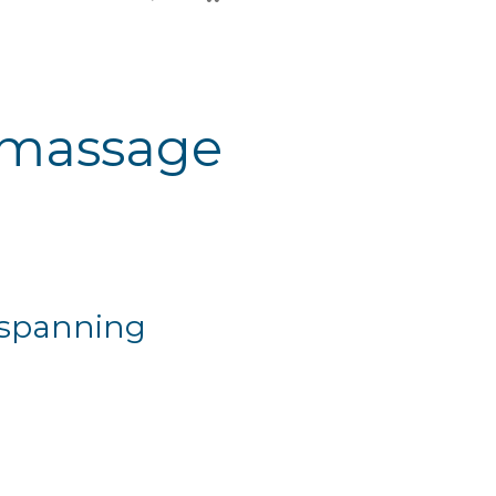
tsmassage
ntspanning