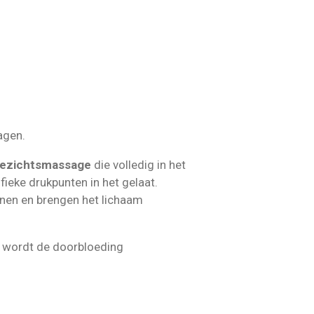
agen.
ezichtsmassage
die
volledig
in
het
ifieke
drukpunten
in
het
gelaat.
anen
en
brengen
het
lichaam
k
wordt
de
doorbloeding