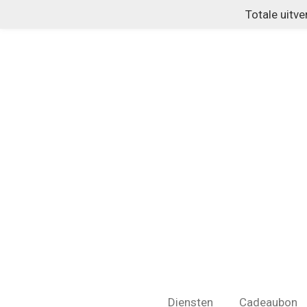
Totale uitv
Ga
direct
naar
de
hoofdinhoud
Diensten
Cadeaubon