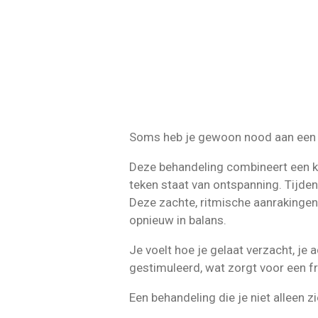
Soms
heb
je
gewoon
nood
aan
ee
Deze
behandeling
combineert
een
k
teken
staat
van
ontspanning.
Tijde
Deze
zachte,
ritmische
aanrakinge
opnieuw
in
balans.
Je
voelt
hoe
je
gelaat
verzacht,
je
a
gestimuleerd,
wat
zorgt
voor
een
f
Een
behandeling
die
je
niet
alleen
zi