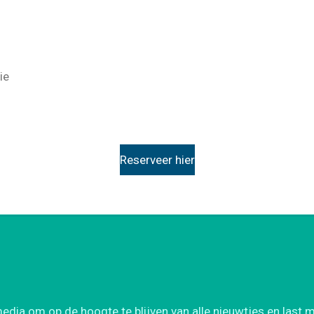
ie
Reserveer hier
media om op de hoogte te blijven van alle nieuwtjes en last 