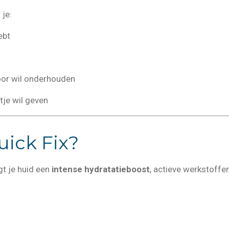
 je:
ebt
oor wil onderhouden
tje wil geven
uick Fix?
gt je huid een
intense hydratatieboost
, actieve werkstoffe