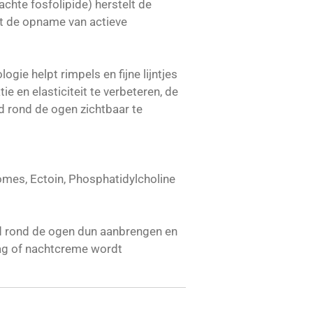
achte fosfolipide) herstelt de
rt de opname van actieve
gie helpt rimpels en fijne lijntjes
ie en elasticiteit te verbeteren, de
d rond de ogen zichtbaar te
mes, Ectoin, Phosphatidylcholine
id rond de ogen dun aanbrengen en
dag of nachtcreme wordt