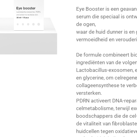
Eye Booster is een geava
serum die speciaal is ontw
de ogen,
waar de huid dunner is en
vermoeidheid en verouder
De formule combineert bi
ingrediënten van de volge
Lactobacillus-exosomen, ec
en glycerine, om celregene
collageensynthese te verbe
versterken.
PDRN activeert DNA-repar
celmetabolisme, terwijl e
boodschappers die de cel
de vitaliteit van fibrobla
huidcellen tegen oxidatie