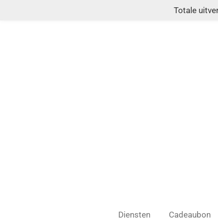
Totale uitv
Ga
direct
naar
de
hoofdinhoud
Diensten
Cadeaubon