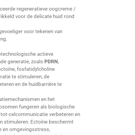
nceerde regeneratieve oogcreme /
ikkeld voor de delicate huid rond
 gevoeliger voor tekenen van
ing.
otechnologische actieve
nde generatie, zoals
PDRN
,
toïne, fosfatidylcholine
ratie te stimuleren, de
teren en de huidbarrière te
atiemechanismen en het
xosomen fungeren als biologische
-tot-celcommunicatie verbeteren en
sten stimuleren. Ectoïne beschermt
ve en omgevingsstress,