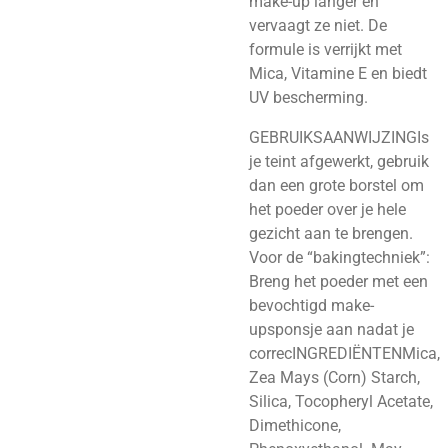
make-up langer en
vervaagt ze niet. De
formule is verrijkt met
Mica, Vitamine E en biedt
UV bescherming.
GEBRUIKSAANWIJZINGIs
je teint afgewerkt, gebruik
dan een grote borstel om
het poeder over je hele
gezicht aan te brengen.
Voor de “bakingtechniek”:
Breng het poeder met een
bevochtigd make-
upsponsje aan nadat je
correcINGREDIËNTENMica,
Zea Mays (Corn) Starch,
Silica, Tocopheryl Acetate,
Dimethicone,