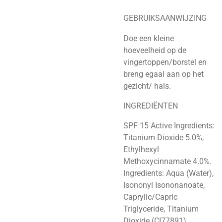
GEBRUIKSAANWIJZING
Doe een kleine
hoeveelheid op de
vingertoppen/borstel en
breng egaal aan op het
gezicht/ hals.
INGREDIËNTEN
SPF 15 Active Ingredients:
Titanium Dioxide 5.0%,
Ethylhexyl
Methoxycinnamate 4.0%.
Ingredients: Aqua (Water),
Isononyl Isononanoate,
Caprylic/Capric
Triglyceride, Titanium
Dioxide (CI77891),