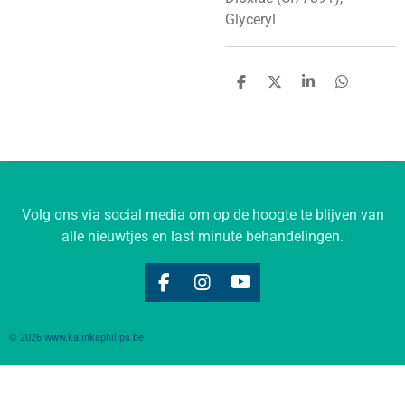
Glyceryl
D
D
S
D
e
e
h
e
l
e
a
l
e
l
r
e
n
e
n
Volg ons via social media om op de hoogte te blijven van
alle nieuwtjes en last minute behandelingen.
F
I
Y
a
n
o
c
s
u
© 2026 www.kalinkaphilips.be
e
t
T
b
a
u
o
g
b
o
r
e