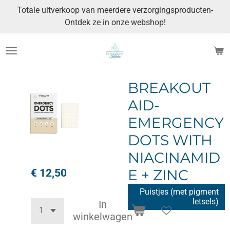
Totale uitverkoop van meerdere verzorgingsproducten-
Ga
Ontdek ze in onze webshop!
direct
naar
de
hoofdinhoud
BREAKOUT
AID-
EMERGENCY
DOTS WITH
NIACINAMID
€ 12,50
E + ZINC
Puistjes (met pigment
letsels)
In
winkelwagen