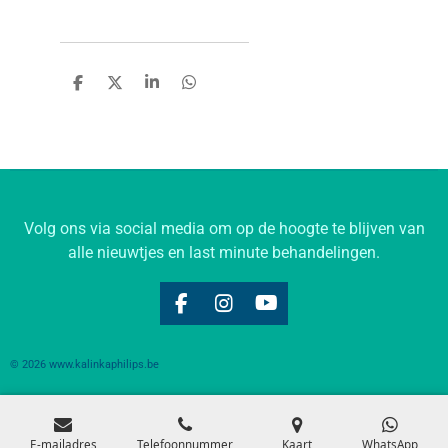
D
D
S
D
e
e
h
e
l
e
a
l
e
l
r
e
n
e
n
Volg ons via social media om op de hoogte te blijven van
alle nieuwtjes en last minute behandelingen.
F
I
Y
a
n
o
c
s
u
© 2026 www.kalinkaphilips.be
e
t
T
b
a
u
o
g
b
o
r
e
k
a
E-mailadres
Telefoonnummer
Kaart
WhatsApp