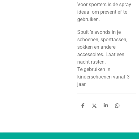
Voor sporters is de spray
ideaal om preventief te
gebruiken.
Spuit ’s avonds in je
schoenen, sporttassen,
sokken en andere
accessoires. Laat een
nacht rusten.
Te gebruiken in
kinderschoenen vanaf 3
jaar.
D
D
S
D
e
e
h
e
l
e
a
l
e
l
r
e
n
e
n