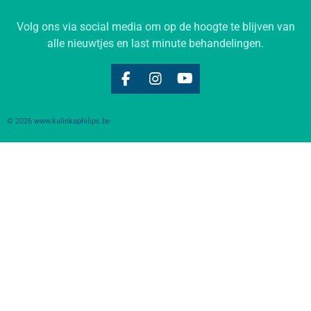
Volg ons via social media om op de hoogte te blijven van
alle nieuwtjes en last minute behandelingen.
F
I
Y
a
n
o
c
s
u
© 2026 www.kalinkaphilips.be
e
t
T
b
a
u
o
g
b
o
r
e
k
a
m