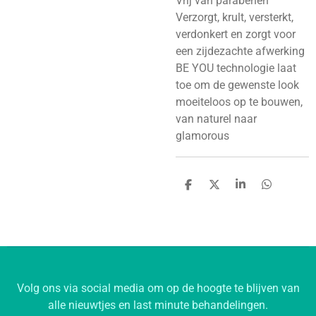
Vrij van parabenen
Verzorgt, krult, versterkt,
verdonkert en zorgt voor
een zijdezachte afwerking
BE YOU technologie laat
toe om de gewenste look
moeiteloos op te bouwen,
van naturel naar
glamorous
D
D
S
D
e
e
h
e
l
e
a
l
e
l
r
e
n
e
n
Volg ons via social media om op de hoogte te blijven van
alle nieuwtjes en last minute behandelingen.