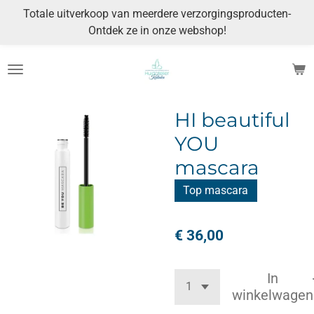
Totale uitverkoop van meerdere verzorgingsproducten-
Ga
Ontdek ze in onze webshop!
direct
naar
de
hoofdinhoud
HI beautiful
YOU
mascara
Top mascara
€ 36,00
In
winkelwagen