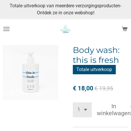
Totale uitverkoop van meerdere verzorgingsproducten-
Ga
Ontdek ze in onze webshop!
direct
naar
de
hoofdinhoud
Body wash:
this is fresh
Totale uitverkoop
€ 18,00
€ 19,95
In
winkelwagen