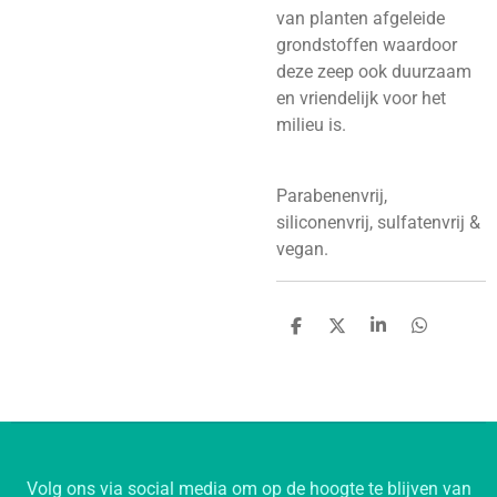
van planten afgeleide
grondstoffen waardoor
deze zeep ook duurzaam
en vriendelijk voor het
milieu is.
Parabenenvrij,
siliconenvrij, sulfatenvrij &
vegan.
D
D
S
D
e
e
h
e
l
e
a
l
e
l
r
e
n
e
n
Volg ons via social media om op de hoogte te blijven van