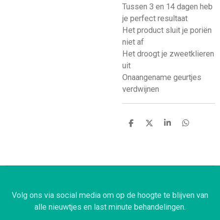
Tussen 3 en 14 dagen heb
je perfect resultaat
Het product sluit je poriën
niet af
Het droogt je zweetklieren
uit
Onaangename geurtjes
verdwijnen
D
D
S
D
e
e
h
e
l
e
a
l
e
l
r
e
n
e
n
Volg ons via social media om op de hoogte te blijven van
alle nieuwtjes en last minute behandelingen.