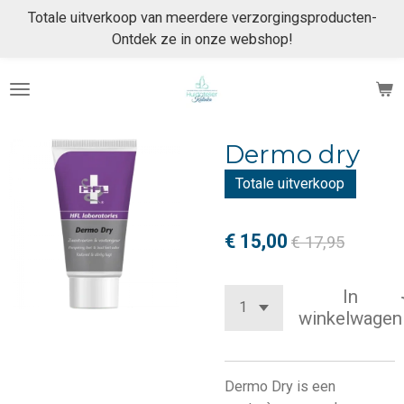
Totale uitverkoop van meerdere verzorgingsproducten-
Ga
Ontdek ze in onze webshop!
direct
naar
de
hoofdinhoud
Dermo dry
Totale uitverkoop
€ 15,00
€ 17,95
In
winkelwagen
Dermo Dry is een