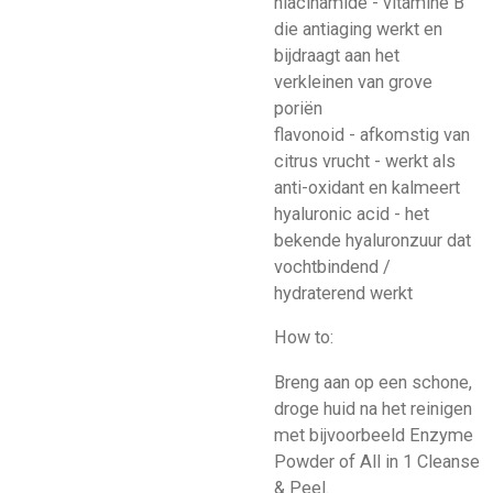
niacinamide - vitamine B
die antiaging werkt en
bijdraagt aan het
verkleinen van grove
poriën
flavonoid - afkomstig van
citrus vrucht - werkt als
anti-oxidant en kalmeert
hyaluronic acid - het
bekende hyaluronzuur dat
vochtbindend /
hydraterend werkt
How to:
Breng aan op een schone,
droge huid na het reinigen
met bijvoorbeeld Enzyme
Powder of All in 1 Cleanse
& Peel.