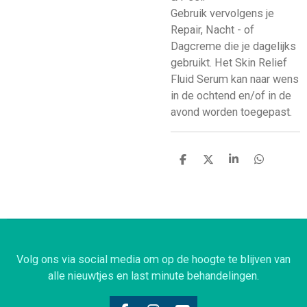
Gebruik vervolgens je
Repair, Nacht - of
Dagcreme die je dagelijks
gebruikt. Het Skin Relief
Fluid Serum kan naar wens
in de ochtend en/of in de
avond worden toegepast.
D
D
S
D
e
e
h
e
l
e
a
l
e
l
r
e
n
e
n
Volg ons via social media om op de hoogte te blijven van
alle nieuwtjes en last minute behandelingen.