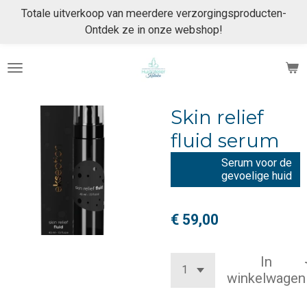
Totale uitverkoop van meerdere verzorgingsproducten-
Ga
Ontdek ze in onze webshop!
direct
naar
de
hoofdinhoud
Skin relief
fluid serum
Serum voor de
gevoelige huid
€ 59,00
In
winkelwagen