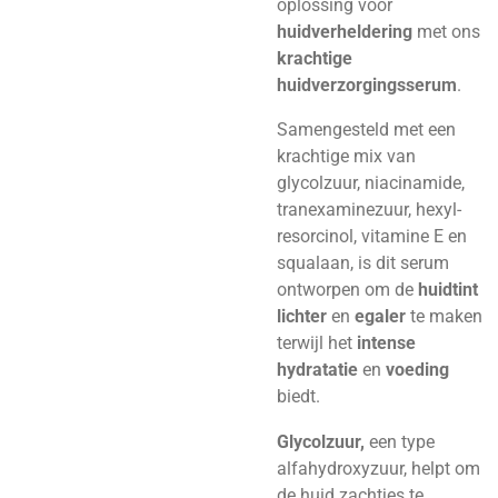
oplossing voor
huidverheldering
met ons
krachtige
huidverzorgingsserum
.
Samengesteld met een
krachtige mix van
glycolzuur, niacinamide,
tranexaminezuur, hexyl-
resorcinol, vitamine E en
squalaan, is dit serum
ontworpen om de
huidtint
lichter
en
egaler
te maken
terwijl het
intense
hydratatie
en
voeding
biedt.
Glycolzuur,
een type
alfahydroxyzuur, helpt om
de huid zachtjes te