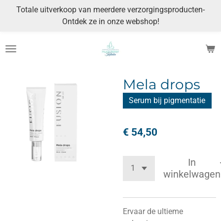
Totale uitverkoop van meerdere verzorgingsproducten-
Ga
Ontdek ze in onze webshop!
direct
naar
de
hoofdinhoud
Mela drops
Serum bij pigmentatie
€ 54,50
In
winkelwagen
Ervaar de ultieme