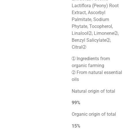
Lactiflora (Peony) Root
Extract, Ascorbyl
Palmitate, Sodium
Phytate, Tocopherol,
Linalool➁, Limonene➁,
Benzyl Salicylate➁,
Citral➁
➀ Ingredients from
organic farming
➁ From natural essential
oils
Natural origin of total
99%
Organic origin of total
15%