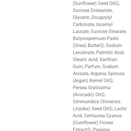
(Sunflower) Seed Oil➀,
Sucrose Distearate,
Glycerin, Dicaprylyl
Carbonate, Isoamyl
Laurate, Sucrose Stearate,
Butyrospermum Parkii
(Shea) Butter➀, Sodium
Levulinate, Palmitic Acid,
Stearic Acid, Xanthan
Gum, Parfum, Sodium
Anisate, Argania Spinosa
(Argan) Kernel Oil➀,
Persea Gratissima
(Avocado) Oil➀,
Simmondsia Chinensis
(Jojoba) Seed Oil➀, Lactic
Acid, Centaurea Cyanus
(Cornflower) Flower
Extract➀, Paeonia