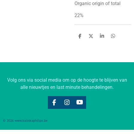
Organic origin of total
22%
D
D
S
D
e
e
h
e
l
e
a
l
e
l
r
e
n
e
n
Volg ons via social media om op de hoogte te blijven van
alle nieuwtjes en last minute behandelingen.
F
I
Y
a
n
o
c
s
u
© 2026 www.kalinkaphilips.be
e
t
T
b
a
u
o
g
b