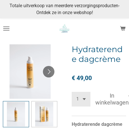
Totale uitverkoop van meerdere verzorgingsproducten-
Ga
Ontdek ze in onze webshop!
direct
naar
de
hoofdinhoud
Hydraterend
e dagcrème
€ 49,00
In
winkelwagen
Hydraterende dagcrème