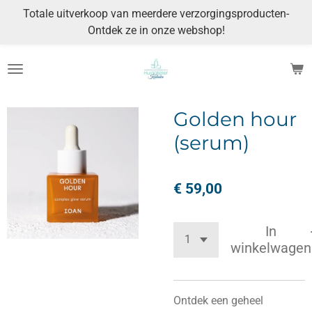
Totale uitverkoop van meerdere verzorgingsproducten-
Ga
Ontdek ze in onze webshop!
direct
naar
de
hoofdinhoud
Golden hour
(serum)
€ 59,00
In
winkelwagen
Ontdek een geheel