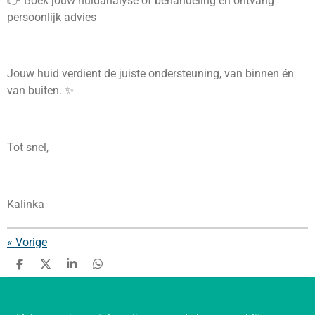
👉 Boek jouw huidanalyse of behandeling en ontvang
persoonlijk advies
Jouw huid verdient de juiste ondersteuning, van binnen én
van buiten. ✨
Tot snel,
Kalinka
«
Vorige
D
D
S
D
e
e
h
e
l
e
a
l
e
l
r
e