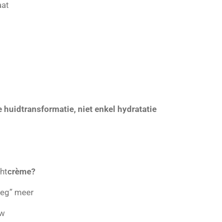
aat
 huidtransformatie, niet enkel hydratatie
ht
crème?
oeg” meer
ow