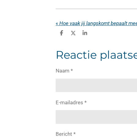
«
Hoe vaak jij langskomt bepaalt mee
D
D
S
e
e
h
l
e
a
e
l
r
Reactie plaats
n
e
Naam *
E-mailadres *
Bericht *