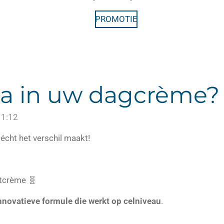
PROMOTIE
a in uw dagcrème?
11:12
écht het verschil maakt!
tcrème 🧬
nnovatieve formule die werkt op celniveau
.