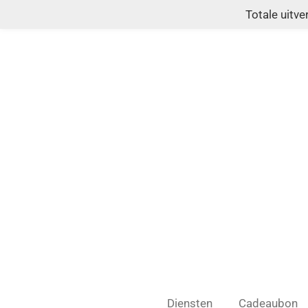
Totale uitv
Ga
direct
naar
de
hoofdinhoud
Diensten
Cadeaubon