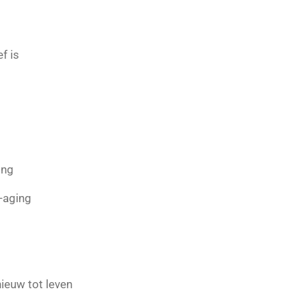
f is
ing
i-aging
ieuw tot leven