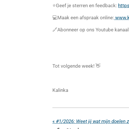
⭐️Geef je sterren en feedback:
http
💻Maak een afspraak online:
www.ka
🔗Abonneer op ons Youtube kanaal
Tot volgende week! 👋
Kalinka
«
#1/2026: Weet jij wat mijn doelen zi