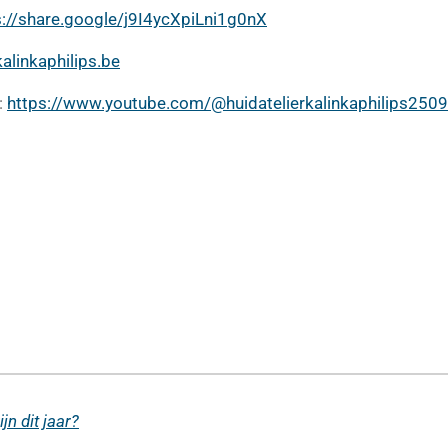
s://share.google/j9I4ycXpiLni1g0nX
linkaphilips.be
:
https://www.youtube.com/@huidatelierkalinkaphilips2509
jn dit jaar?