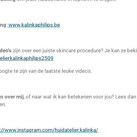
ing
:
www.kalinkaphilips.be
ideo's
zijn over een juiste skincare procedure? Je kan ze beki
lierkalinkaphilips2509
gte te zijn van de laatste leuke video's.
n over mij
, of naar wat ik kan betekenen voor jou? Lees da
en.
://www.instagram.com/huidatelier.kalinka/