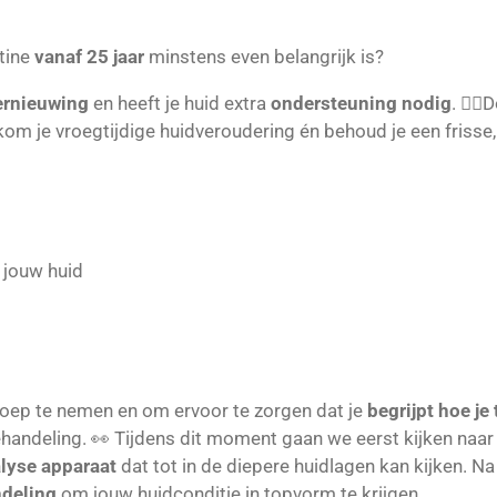
tine
vanaf 25 jaar
minstens even belangrijk is?
vernieuwing
en heeft je huid extra
ondersteuning nodig
. 👇🏼
rkom je vroegtijdige huidveroudering én behoud je een frisse
 jouw huid
oep te nemen en om ervoor te zorgen dat je
begrijpt hoe je
andeling. 👀 Tijdens dit moment gaan we eerst kijken naar
lyse apparaat
dat tot in de diepere huidlagen kan kijken. 
ndeling
om jouw huidconditie in topvorm te krijgen.