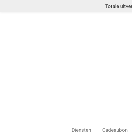
Totale uitv
Ga
direct
naar
de
hoofdinhoud
Diensten
Cadeaubon