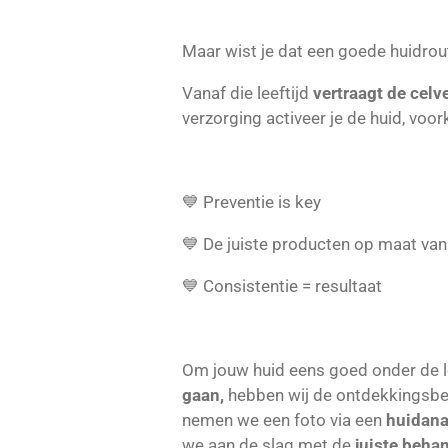
Maar wist je dat een goede huidrou
Vanaf die leeftijd
vertraagt de cel
verzorging activeer je de huid, voo
💙 Preventie is key
💙 De juiste producten op maat van
💙 Consistentie = resultaat
Om jouw huid eens goed onder de l
gaan,
hebben wij de ontdekkingsbeh
nemen we een foto via een
huidana
we aan de slag met de
juiste beha