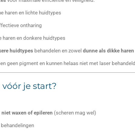
tes
voor maximale efficiëntie en veiligheid:
ne haren en lichte huidtypes
ffectieve ontharing
e haren en donkere huidtypes
kere huidtypes
behandelen en zowel
dunne als dikke haren
atten geen pigment en kunnen helaas niet met laser behandel
vóór je start?
g
niet waxen of epileren
(scheren mag wel)
e behandelingen