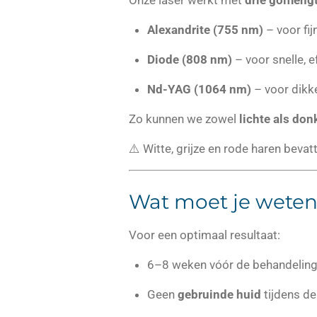
Onze laser werkt met
drie golfleng
Alexandrite (755 nm)
– voor fij
Diode (808 nm)
– voor snelle, e
Nd-YAG (1064 nm)
– voor dikk
Zo kunnen we zowel
lichte als don
⚠️ Witte, grijze en rode haren bev
Wat moet je weten 
Voor een optimaal resultaat:
6–8 weken vóór de behandelin
Geen
gebruinde huid
tijdens d