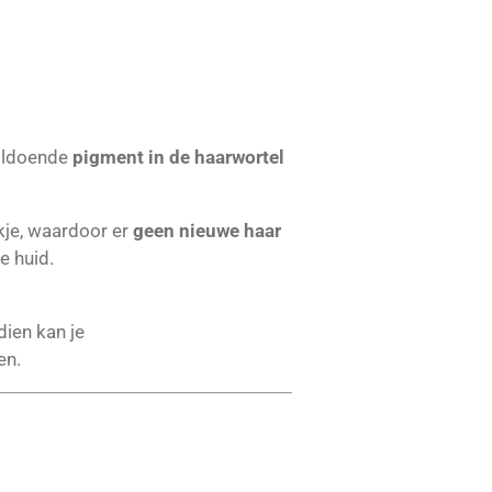
voldoende
pigment in de haarwortel
kje, waardoor er
geen nieuwe haar
e huid.
dien kan je
en.