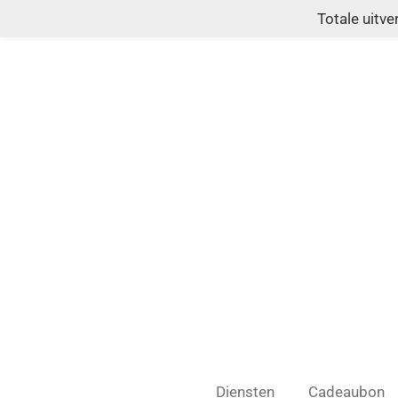
Totale uitv
Ga
direct
naar
de
hoofdinhoud
Diensten
Cadeaubon