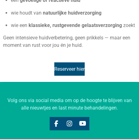
een
gevoelige of reactieve huid
wie houdt van
natuurlijke huidverzorging
wie een
klassieke, rustgevende gelaatsverzorging
zoekt
Geen intensieve huidverbetering, geen prikkels — maar een
moment van rust voor jou én je huid.
Reserveer hier
Volg ons via social media om op de hoogte te blijven van
alle nieuwtjes en last minute behandelingen.
F
I
Y
a
n
o
c
s
u